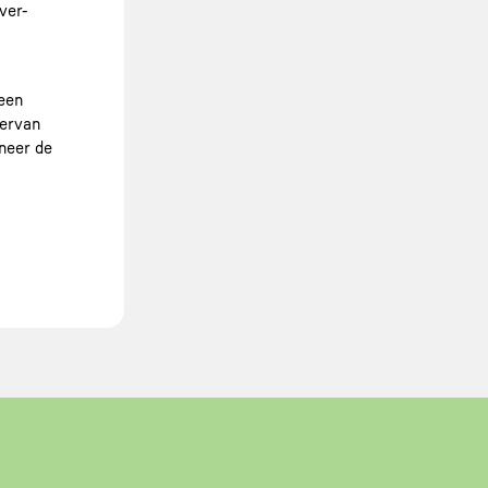
ver-
 een
iervan
nneer de