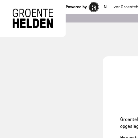
NL
Over GroenteH
Groenteh
opgeslag