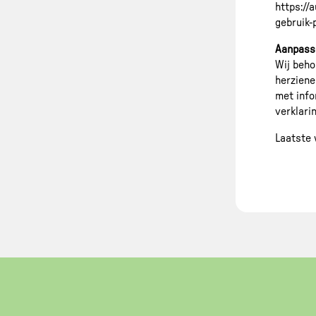
https://
gebruik
Aanpasse
Wij beho
herziene
met info
verklarin
Laatste 