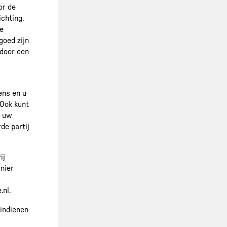
or de
chting.
e
oed zijn
 door een
ens en u
 Ook kunt
n uw
de partij
ij
nier
nl.
 indienen