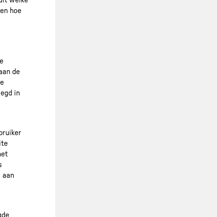
uit welke
 en hoe
de
aan de
le
egd in
bruiker
ite
het
s
s aan
gde