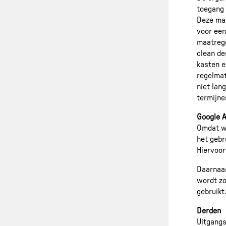
toegang
Deze maa
voor een
maatrege
clean de
kasten e
regelma
niet lan
termijne
Google A
Omdat we
het gebr
Hiervoor
Daarnaas
wordt zo
gebruikt
Derden
Uitgangs