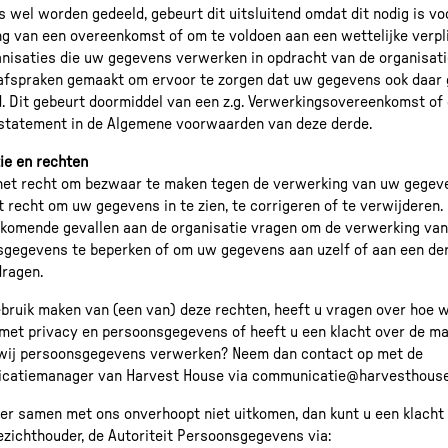
 wel worden gedeeld, gebeurt dit uitsluitend omdat dit nodig is vo
ng van een overeenkomst of om te voldoen aan een wettelijke verpli
nisaties die uw gegevens verwerken in opdracht van de organisati
fspraken gemaakt om ervoor te zorgen dat uw gegevens ook daar g
d. Dit gebeurt doormiddel van een z.g. Verwerkingsovereenkomst of
statement in de Algemene voorwaarden van deze derde.
ie en rechten
het recht om bezwaar te maken tegen de verwerking van uw gegev
t recht om uw gegevens in te zien, te corrigeren of te verwijderen.
rkomende gevallen aan de organisatie vragen om de verwerking va
gegevens te beperken of om uw gegevens aan uzelf of aan een der
dragen.
ebruik maken van (een van) deze rechten, heeft u vragen over hoe w
et privacy en persoonsgegevens of heeft u een klacht over de ma
wij persoonsgegevens verwerken? Neem dan contact op met de
catiemanager van Harvest House via communicatie@harvesthouse.
er samen met ons onverhoopt niet uitkomen, dan kunt u een klacht
oezichthouder, de Autoriteit Persoonsgegevens via: