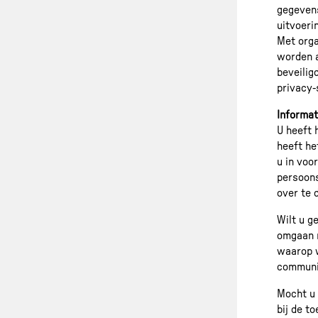
gegevens
uitvoeri
Met orga
worden a
beveilig
privacy-
Informat
U heeft 
heeft he
u in voo
persoons
over te 
Wilt u g
omgaan m
waarop 
communi
Mocht u 
bij de t