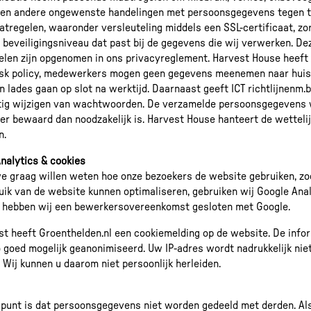
 en andere ongewenste handelingen met persoonsgegevens tegen t
tregelen, waaronder versleuteling middels een SSL-certificaat, zo
 beveiligingsniveau dat past bij de gegevens die wij verwerken. De
len zijn opgenomen in ons privacyreglement. Harvest House heeft 
sk policy, medewerkers mogen geen gegevens meenemen naar huis 
n lades gaan op slot na werktijd. Daarnaast geeft ICT richtlijnenm.b
tig wijzigen van wachtwoorden. De verzamelde persoonsgegevens
ger bewaard dan noodzakelijk is. Harvest House hanteert de wetteli
n.
nalytics & cookies
 graag willen weten hoe onze bezoekers de website gebruiken, z
uik van de website kunnen optimaliseren, gebruiken wij Google Anal
 hebben wij een bewerkersovereenkomst gesloten met Google.
t heeft Groenthelden.nl een cookiemelding op de website. De info
 goed mogelijk geanonimiseerd. Uw IP-adres wordt nadrukkelijk nie
. Wij kunnen u daarom niet persoonlijk herleiden.
punt is dat persoonsgegevens niet worden gedeeld met derden. Al