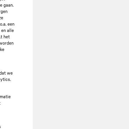
e gaan.
rgen
ze
o.a. een
en alle
.t het
 worden
jke
odat we
ytics.
rmatie
t
s