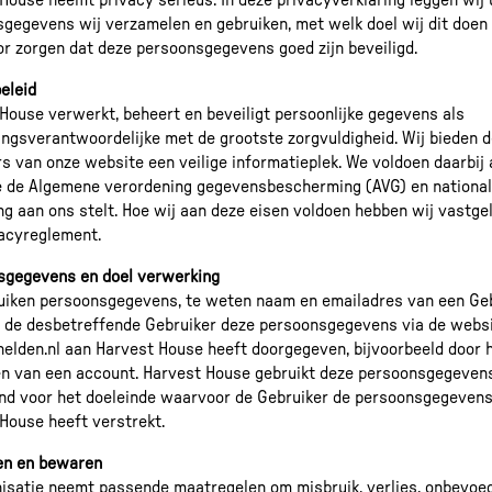
House neemt privacy serieus. In deze privacyverklaring leggen wij 
gegevens wij verzamelen en gebruiken, met welk doel wij dit doen
or zorgen dat deze persoonsgegevens goed zijn beveiligd.
eleid
House verwerkt, beheert en beveiligt persoonlijke gegevens als
ngsverantwoordelijke met de grootste zorgvuldigheid. Wij bieden 
s van onze website een veilige informatieplek. We voldoen daarbij 
e de Algemene verordening gegevensbescherming (AVG) en nationa
g aan ons stelt. Hoe wij aan deze eisen voldoen hebben wij vastgel
acyreglement.
sgegevens en doel verwerking
uiken persoonsgegevens, te weten naam en emailadres van een Ge
de desbetreffende Gebruiker deze persoonsgegevens via de webs
elden.nl aan Harvest House heeft doorgegeven, bijvoorbeeld door 
n van een account. Harvest House gebruikt deze persoonsgegeven
end voor het doeleinde waarvoor de Gebruiker de persoonsgegeven
House heeft verstrekt.
en en bewaren
isatie neemt passende maatregelen om misbruik, verlies, onbevoe