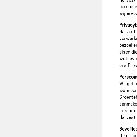
Harvest 
persoons
wij ervo
Privacyb
Harvest 
verwerki
bezoeker
eisen di
wetgevin
ons Priv
Persoon
Wij gebr
wanneer 
Groenteh
aanmake
uitsluit
Harvest 
Beveilig
De organ