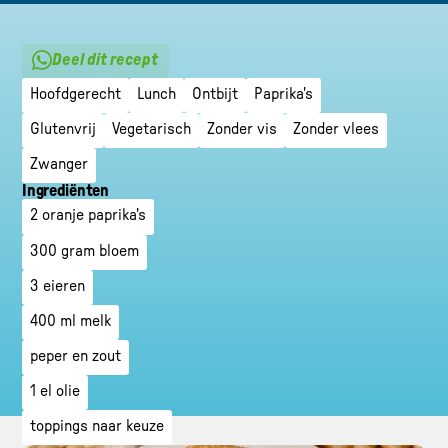
Deel dit recept
Hoofdgerecht
Lunch
Ontbijt
Paprika's
Glutenvrij
Vegetarisch
Zonder vis
Zonder vlees
Zwanger
Ingrediënten
2 oranje paprika's
300 gram bloem
3 eieren
400 ml melk
peper en zout
1 el olie
toppings naar keuze