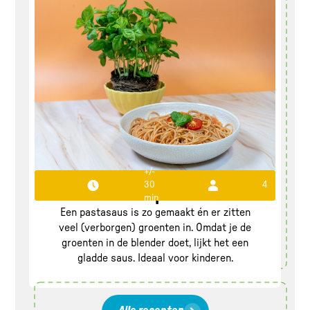
+/-
30
4
Een verse pastasaus
min
Een pastasaus is zo gemaakt én er zitten
veel (verborgen) groenten in. Omdat je de
groenten in de blender doet, lijkt het een
gladde saus. Ideaal voor kinderen.