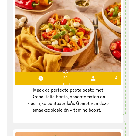
+/-
20
4
Pasta Pesto Perfecto
min
Maak de perfecte pasta pesto met
Grand'Italia Pesto, snoeptomaten en
kleurrijke puntpaprika's. Geniet van deze
smaakexplosie én vitamine boost.