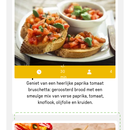
+/-
30
4
Paprika tomaat bruschetta
min
Geniet van een heerlijke paprika tomaat
bruschetta: geroosterd brood met een
smeuïge mix van verse paprika, tomaat,
knoflook, olijfolie en kruiden.